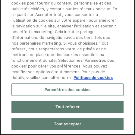
cookies pour fournir du contenu personnalisé et des
sur le travail
publicités ciblées, y compris sur les réseaux sociaux. En
cliquant sur 'Accepter tout', vous consentez à
chez bpost ?
l'utilisation de cookies sur votre appareil pour améliorer
la navigation sur le site, analyser l'utilisation et soutenir
Pour toute question
nos efforts marketing. Cela inclut le partage
concernant le travail chez
d'informations de navigation avec des tiers, tels que
bpost, n’hésite pas à
nos partenaires marketing. Si vous choisissez 'Tout
contacter nos recruteurs :
refuser', nous respecterons votre vie privée et ne
mettrons en place que des cookies essentiels au
[email protected]
ou
fonctionnement du site. Sélectionnez 'Paramètres des
appelle le 080024343.
cookies' pour gérer vos préférences. Vous pouvez
Nous serions heureux de
modifier vos options à tout moment. Pour plus de
détails, veuillez consulter notre
Politique de cookies
pouvoir t’aider !
Mes droits RGPD
|
Paramètres des cookies
Politique De Confidentialité
|
Déclaration de
confidentialité candidats
Tout refuser
bpost
|
FAQ bpost
Tout accepter
© 2026 Bpost – Manpower Belgium