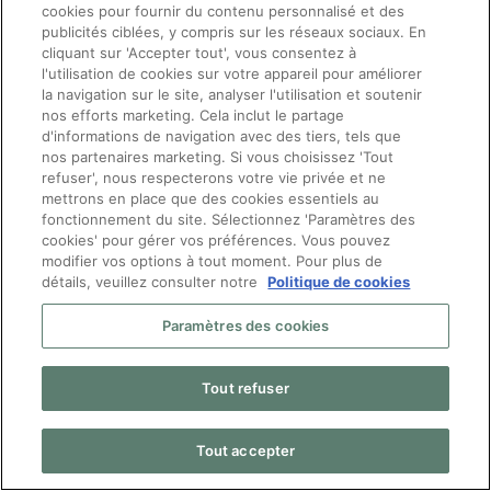
cookies pour fournir du contenu personnalisé et des
sur le travail
publicités ciblées, y compris sur les réseaux sociaux. En
cliquant sur 'Accepter tout', vous consentez à
chez bpost ?
l'utilisation de cookies sur votre appareil pour améliorer
la navigation sur le site, analyser l'utilisation et soutenir
Pour toute question
nos efforts marketing. Cela inclut le partage
concernant le travail chez
d'informations de navigation avec des tiers, tels que
bpost, n’hésite pas à
nos partenaires marketing. Si vous choisissez 'Tout
contacter nos recruteurs :
refuser', nous respecterons votre vie privée et ne
mettrons en place que des cookies essentiels au
[email protected]
ou
fonctionnement du site. Sélectionnez 'Paramètres des
appelle le 080024343.
cookies' pour gérer vos préférences. Vous pouvez
Nous serions heureux de
modifier vos options à tout moment. Pour plus de
détails, veuillez consulter notre
Politique de cookies
pouvoir t’aider !
Mes droits RGPD
|
Paramètres des cookies
Politique De Confidentialité
|
Déclaration de
confidentialité candidats
Tout refuser
bpost
|
FAQ bpost
Tout accepter
© 2026 Bpost – Manpower Belgium