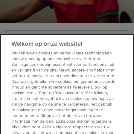
Key
Word
Welkom op onze website!
Limit
or
We gebruiken cookies en vergelijkbare technologieën
jobs
Key
Limit
om uw ervaring op onze website te verbeteren.
to
Words
Sommige cookies zijn essentieel voor de functionaliteit
jobs
this
en veiligheid van de site, terwijl andere ons helpen het
Limit
to
type
gebruik te analyseren om onze diensten te verbeteren.
jobs
this
Daarnaast gebruiken we cookies om gepersonaliseerde
to
Search
inhoud en gerichte advertenties te leveren, ook op
category
this
sociale media. Door op 'Alles accepteren' te klikken,
stemt u in met het gebruik van cookies op uw apparaat
location
om de navigatie op de site te verbeteren, het gebruik
te analyseren en onze marketinginspanningen te
We are sorry, but there are currently no jobs to show.
ondersteunen. Dit omvat het delen van browse-
informatie met derden, zoals onze marketingpartners.
Vragen over
Volg Manpower
Als u kiest voor 'Alles weigeren', respecteren we uw
privacy en stellen we alleen essentiële cookies in voor