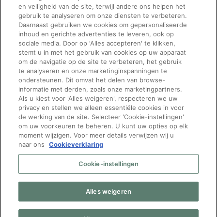
persoonsgegevens door Manpower Belgium NV, klik
en veiligheid van de site, terwijl andere ons helpen het
hier
. Door bpost, klik
hier
.
gebruik te analyseren om onze diensten te verbeteren.
Daarnaast gebruiken we cookies om gepersonaliseerde
inhoud en gerichte advertenties te leveren, ook op
Volgende
sociale media. Door op 'Alles accepteren' te klikken,
stemt u in met het gebruik van cookies op uw apparaat
om de navigatie op de site te verbeteren, het gebruik
Tijdelijk opslaan
te analyseren en onze marketinginspanningen te
ondersteunen. Dit omvat het delen van browse-
informatie met derden, zoals onze marketingpartners.
Vragen over
Volg Manpower
Als u kiest voor 'Alles weigeren', respecteren we uw
privacy en stellen we alleen essentiële cookies in voor
werken bij bpost?
de werking van de site. Selecteer 'Cookie-instellingen'
om uw voorkeuren te beheren. U kunt uw opties op elk
Neem gerust contact op
moment wijzigen. Voor meer details verwijzen wij u
naar ons
Cookieverklaring
met onze recruiters:
[email protected]
of bel
Cookie-instellingen
naar 080024343
Mijn gdpr-rechten
|
Privacy
Beleid
|
Privacy notice
Alles weigeren
bpost
|
FAQ bpost