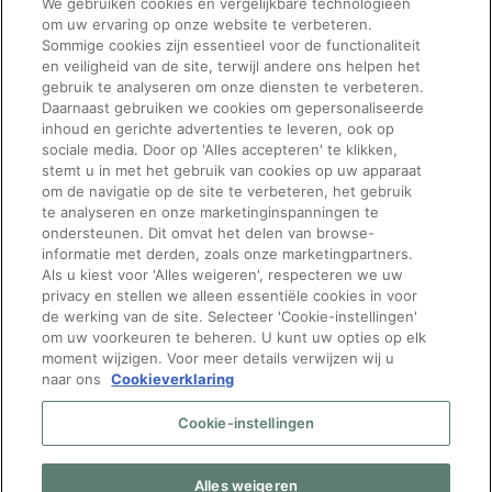
We gebruiken cookies en vergelijkbare technologieën
looking
om uw ervaring op onze website te verbeteren.
for
Sommige cookies zijn essentieel voor de functionaliteit
en veiligheid van de site, terwijl andere ons helpen het
jobs
gebruik te analyseren om onze diensten te verbeteren.
should
Daarnaast gebruiken we cookies om gepersonaliseerde
inhoud en gerichte advertenties te leveren, ook op
not
See All Jobs
sociale media. Door op 'Alles accepteren' te klikken,
put
stemt u in met het gebruik van cookies op uw apparaat
om de navigatie op de site te verbeteren, het gebruik
anything
te analyseren en onze marketinginspanningen te
here.
ondersteunen. Dit omvat het delen van browse-
informatie met derden, zoals onze marketingpartners.
Vragen over
Volg Manpower
Als u kiest voor 'Alles weigeren', respecteren we uw
privacy en stellen we alleen essentiële cookies in voor
werken bij bpost?
de werking van de site. Selecteer 'Cookie-instellingen'
om uw voorkeuren te beheren. U kunt uw opties op elk
Neem gerust contact op
moment wijzigen. Voor meer details verwijzen wij u
naar ons
Cookieverklaring
met onze recruiters:
[email protected]
of bel
Cookie-instellingen
naar 080024343
Mijn gdpr-rechten
|
Privacy
Beleid
|
Privacy notice
Alles weigeren