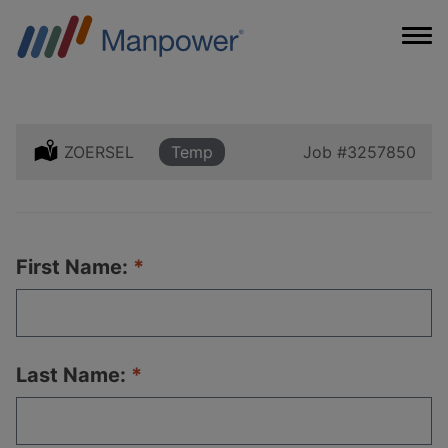
Location:
ZOERSEL
Type:
Temp
Job
#3257850
First Name:
Last Name: