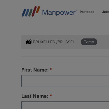
Postbode
Job
Location:
BRUXELLES /BRUSSEL
Type:
Temp
First Name:
Last Name: