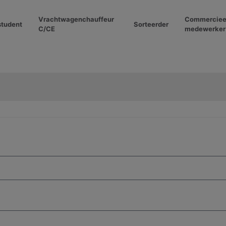
Vrachtwagenchauffeur
Commerciee
student
Sorteerder
C/CE
medewerker