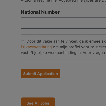
Attach a resume file. Accepted file types are
National Number
Door dit vakje aan te vinken, ga ik ermee
Privacyverklaring
om mijn profiel voor te stel
vaste/tijdelijke werkaanbiedingen. Voor vrage
People
looking
for
jobs
should
not
See All Jobs