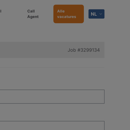
l
Call
Alle
NL
Agent
vacatures
Job
#3299134