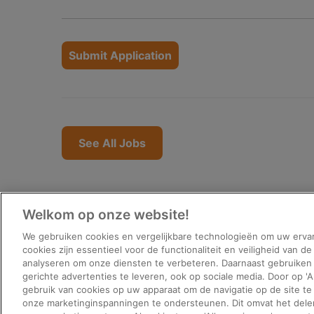
People
looking
for
jobs
should
not
See All Jobs
put
anything
here.
Welkom op onze website!
We gebruiken cookies en vergelijkbare technologieën om uw erva
Vragen over werken bij 
cookies zijn essentieel voor de functionaliteit en veiligheid van de
analyseren om onze diensten te verbeteren. Daarnaast gebruike
Neem gerust contact op met onze recruiters:
gerichte advertenties te leveren, ook op sociale media. Door op 'A
[email protected]
of bel naar 080024343
gebruik van cookies op uw apparaat om de navigatie op de site te
onze marketinginspanningen te ondersteunen. Dit omvat het dele
Mijn gdpr-rechten
|
Privacy Beleid
|
Privacy not