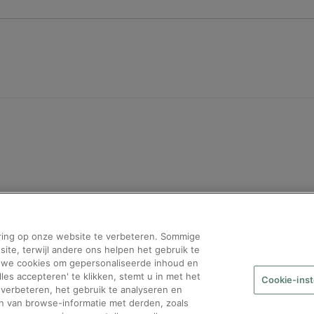
ring op onze website te verbeteren. Sommige
bpost?
 site, terwijl andere ons helpen het gebruik te
n we cookies om gepersonaliseerde inhoud en
lles accepteren' te klikken, stemt u in met het
Cookie-inst
 verbeteren, het gebruik te analyseren en
n van browse-informatie met derden, zoals
ice bpost
|
FAQ bpost