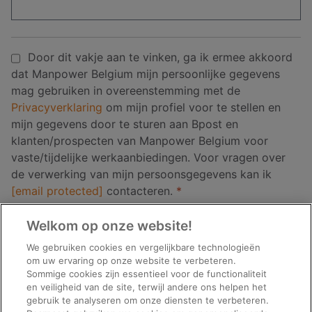
Door dit vakje aan te vinken, ga ik ermee akkoord
dat Manpower Belgium mijn persoonlijke gegevens
mag gebruiken in overeenstemming met de
Privacyverklaring
om mijn profiel voor te stellen en
mijn gegevens door te sturen aan Bpost en
klanten/prospecten van Manpower Belgium voor
vaste/tijdelijke werkaanbiedingen. Voor vragen over
de verwerking van mijn persoonsgegevens kan ik
[email protected]
contacteren.
*
Welkom op onze website!
People
We gebruiken cookies en vergelijkbare technologieën
looking
om uw ervaring op onze website te verbeteren.
for
Sommige cookies zijn essentieel voor de functionaliteit
en veiligheid van de site, terwijl andere ons helpen het
jobs
gebruik te analyseren om onze diensten te verbeteren.