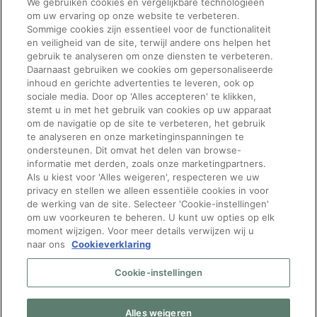
We gebruiken cookies en vergelijkbare technologieën
looking
om uw ervaring op onze website te verbeteren.
for
Sommige cookies zijn essentieel voor de functionaliteit
en veiligheid van de site, terwijl andere ons helpen het
jobs
gebruik te analyseren om onze diensten te verbeteren.
should
Daarnaast gebruiken we cookies om gepersonaliseerde
inhoud en gerichte advertenties te leveren, ook op
not
See All Jobs
sociale media. Door op 'Alles accepteren' te klikken,
put
stemt u in met het gebruik van cookies op uw apparaat
om de navigatie op de site te verbeteren, het gebruik
anything
te analyseren en onze marketinginspanningen te
here.
ondersteunen. Dit omvat het delen van browse-
informatie met derden, zoals onze marketingpartners.
Vragen over
Volg Manpower
Als u kiest voor 'Alles weigeren', respecteren we uw
privacy en stellen we alleen essentiële cookies in voor
werken bij bpost?
de werking van de site. Selecteer 'Cookie-instellingen'
om uw voorkeuren te beheren. U kunt uw opties op elk
Neem gerust contact op
moment wijzigen. Voor meer details verwijzen wij u
naar ons
Cookieverklaring
met onze recruiters:
[email protected]
of bel
Cookie-instellingen
naar 080024343
Mijn gdpr-rechten
|
Privacy
Beleid
|
Privacy notice
Alles weigeren