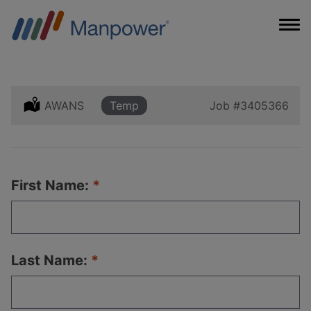
Location:
AWANS
Type:
Temp
Job
#3405366
First Name:
Last Name: