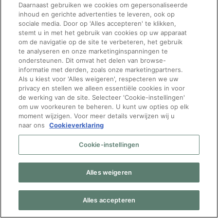
Daarnaast gebruiken we cookies om gepersonaliseerde
inhoud en gerichte advertenties te leveren, ook op
sociale media. Door op 'Alles accepteren' te klikken,
stemt u in met het gebruik van cookies op uw apparaat
om de navigatie op de site te verbeteren, het gebruik
te analyseren en onze marketinginspanningen te
ondersteunen. Dit omvat het delen van browse-
informatie met derden, zoals onze marketingpartners.
Vragen over
Volg Manpower
Als u kiest voor 'Alles weigeren', respecteren we uw
privacy en stellen we alleen essentiële cookies in voor
werken bij bpost?
de werking van de site. Selecteer 'Cookie-instellingen'
om uw voorkeuren te beheren. U kunt uw opties op elk
Neem gerust contact op
moment wijzigen. Voor meer details verwijzen wij u
naar ons
Cookieverklaring
met onze recruiters:
[email protected]
of bel
Cookie-instellingen
naar 080024343
Mijn gdpr-rechten
|
Privacy
Beleid
|
Privacy notice
Alles weigeren
bpost
|
FAQ bpost
Alles accepteren
© 2026 Bpost – Manpower Belgium