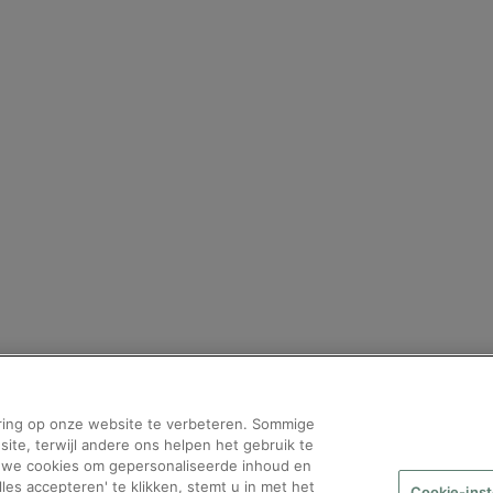
ring op onze website te verbeteren. Sommige
bpost?
 site, terwijl andere ons helpen het gebruik te
n we cookies om gepersonaliseerde inhoud en
lles accepteren' te klikken, stemt u in met het
Cookie-inst