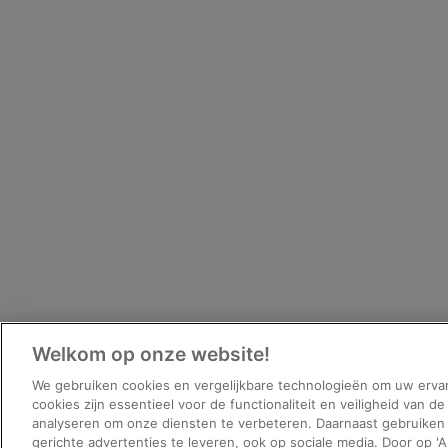
Welkom op onze website!
We gebruiken cookies en vergelijkbare technologieën om uw erva
Vragen over werken bij 
cookies zijn essentieel voor de functionaliteit en veiligheid van de
analyseren om onze diensten te verbeteren. Daarnaast gebruike
Neem gerust contact op met onze recruiters:
gerichte advertenties te leveren, ook op sociale media. Door op 'A