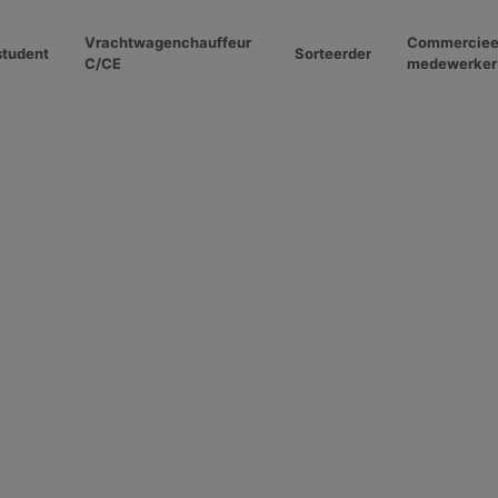
Vrachtwagenchauffeur
Commerciee
student
Sorteerder
C/CE
medewerker