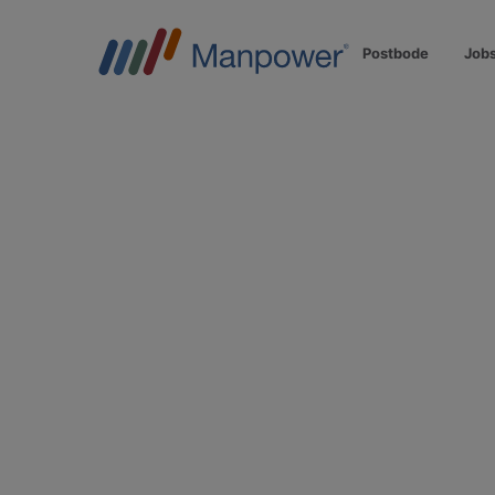
Postbode
Job