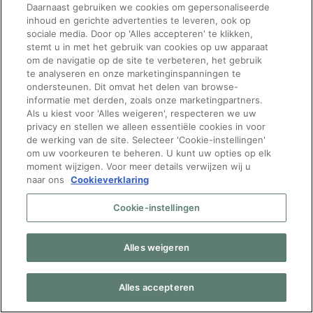
Daarnaast gebruiken we cookies om gepersonaliseerde
inhoud en gerichte advertenties te leveren, ook op
sociale media. Door op 'Alles accepteren' te klikken,
stemt u in met het gebruik van cookies op uw apparaat
om de navigatie op de site te verbeteren, het gebruik
te analyseren en onze marketinginspanningen te
ondersteunen. Dit omvat het delen van browse-
informatie met derden, zoals onze marketingpartners.
Vragen over
Volg Manpower
Als u kiest voor 'Alles weigeren', respecteren we uw
privacy en stellen we alleen essentiële cookies in voor
werken bij bpost?
de werking van de site. Selecteer 'Cookie-instellingen'
om uw voorkeuren te beheren. U kunt uw opties op elk
Neem gerust contact op
moment wijzigen. Voor meer details verwijzen wij u
naar ons
Cookieverklaring
met onze recruiters:
[email protected]
of bel
Cookie-instellingen
naar 080024343
Mijn gdpr-rechten
|
Privacy
Beleid
|
Privacy notice
Alles weigeren
bpost
|
FAQ bpost
Alles accepteren
© 2026 Bpost – Manpower Belgium